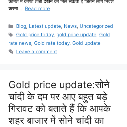
कीमत में काफी तेजी देखने को मिल सकती है जितने लोग निवेश
करना …
Read more
Categories
Blog
,
Latest update
,
News
,
Uncategorized
Tags
Gold price today
,
gold price update
,
Gold
rate news
,
Gold rate today
,
Gold update
Leave a comment
Gold price update:सोने
चांदी के दम पर आए बहुत बड़े
गिरावट को बताते हैं कि आपके
शहर बाजार में सोने चांदी का